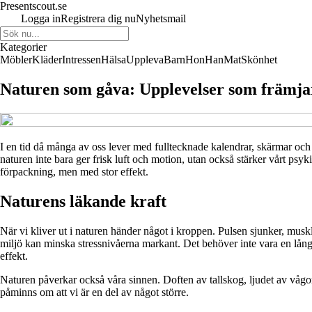
Presentscout.se
Logga in
Registrera dig nu
Nyhetsmail
Kategorier
Möbler
Kläder
Intressen
Hälsa
Uppleva
Barn
Hon
Han
Mat
Skönhet
Naturen som gåva: Upplevelser som främjar
I en tid då många av oss lever med fulltecknade kalendrar, skärmar och stä
naturen inte bara ger frisk luft och motion, utan också stärker vårt p
förpackning, men med stor effekt.
Naturens läkande kraft
När vi kliver ut i naturen händer något i kroppen. Pulsen sjunker, muskl
miljö kan minska stressnivåerna markant. Det behöver inte vara en lån
effekt.
Naturen påverkar också våra sinnen. Doften av tallskog, ljudet av vågor
påminns om att vi är en del av något större.