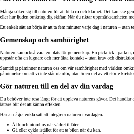
Många söker sig till naturen för att hitta ro och klarhet. Det kan ske ge
eller hur ljuden omkring dig skiftar. När du riktar uppmärksamheten mot
Ett enkelt sätt att börja är att ta fem minuter varje dag i naturen – uta
Gemenskap och samhörighet
Naturen kan också vara en plats för gemenskap. En picknick i parken, e
uppstår ofta en lugnare och mer äkta kontakt – utan krav och distraktio
Samtidigt påminner naturen oss om vår samhörighet med världen omkring
påminnelse om att vi inte står utanför, utan är en del av ett större kretsl
Gör naturen till en del av din vardag
Du behöver inte resa långt för att uppleva naturens gåvor. Det handlar om
lättare blir det att känna effekten.
Här är några enkla sätt att integrera naturen i vardagen:
Ät lunch utomhus när vädret tillåter.
Gå eller cykla istället för att ta bilen när du kan.