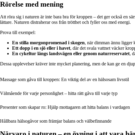
Rörelse med mening
Att röra sig i naturen är inte bara bra för kroppen – det ger också en sär
lättare. Naturen distraherar oss från trötthet och fyller oss med energi.
Prova till exempel:
En stilla morgonpromenad i skogen
, när dimman ännu ligger 
Ett dopp i en sjö eller i havet
, där det svala vattnet väcker krop
En cykeltur längs landsvägen eller genom naturreservatet
, 
Dessa upplevelser kräver inte mycket planering, men de kan ge en djup
Massage som gåva till kroppen: En viktig del av en hälsosam livsstil
Välmående för varje personlighet – hitta rätt gåva till varje typ
Presenter som skapar ro: Hjälp mottagaren att hitta balans i vardagen
Hållbara hälsogåvor som främjar balans och välbefinnande
Närvaro i naturen – en övning i att vara hä