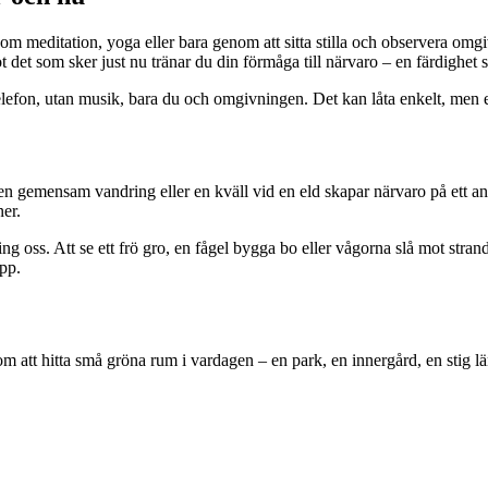
nom meditation, yoga eller bara genom att sitta stilla och observera omgi
 det som sker just nu tränar du din förmåga till närvaro – en färdighet
n telefon, utan musik, bara du och omgivningen. Det kan låta enkelt, men e
n gemensam vandring eller en kväll vid en eld skapar närvaro på ett an
ner.
 oss. Att se ett frö gro, en fågel bygga bo eller vågorna slå mot stra
opp.
 att hitta små gröna rum i vardagen – en park, en innergård, en stig längs