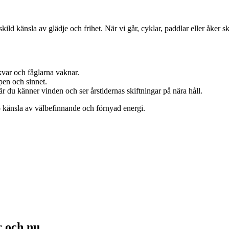
skild känsla av glädje och frihet. När vi går, cyklar, paddlar eller åker 
kvar och fåglarna vaknar.
pen och sinnet.
där du känner vinden och ser årstidernas skiftningar på nära håll.
 känsla av välbefinnande och förnyad energi.
r och nu