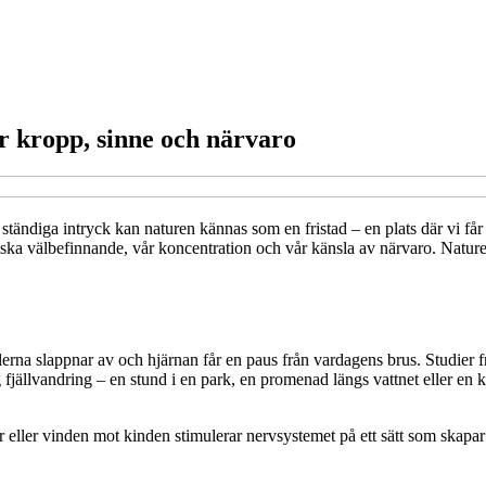
 kropp, sinne och närvaro
ndiga intryck kan naturen kännas som en fristad – en plats där vi får anda
sykiska välbefinnande, vår koncentration och vår känsla av närvaro. Nat
erna slappnar av och hjärnan får en paus från vardagens brus. Studier fr
g fjällvandring – en stund i en park, en promenad längs vattnet eller 
 eller vinden mot kinden stimulerar nervsystemet på ett sätt som skapar